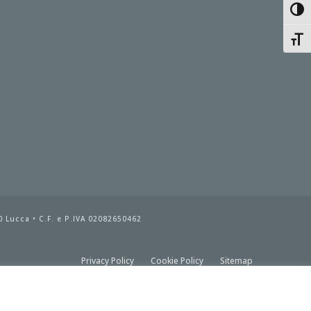
Attiv
Attiv
 Lucca • C.F. e P.IVA 02082650462
Privacy Policy
Cookie Policy
Sitemap