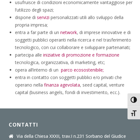
usufruisce di condizioni economicamente vantaggiose per
l’utilizzo degli spazi;
dispone di
servizi
personalizzati utili allo sviluppo della
propria impresa;
entra a far parte di un
network
, di imprese innovative e di
soggetti pubblici operanti nella ricerca e nel trasferimento
tecnologico, con cui collaborare e sviluppare partenariati;
partecipa alle
iniziative di promozione e formazione
tecnologica, organizzativa, di marketing, etc;
opera all’interno di un
parco ecosostenibile;
entra in contatto con soggetti pubblici e/o privati che
operano nella
finanza agevolata
, seed capital, venture
capital (business angels, fondi di investimento, ecc.).
Attiv
Attiv
CONTATTI
Via della Chiesa XXXII, trav.I n.231 Sorbano del Giudice