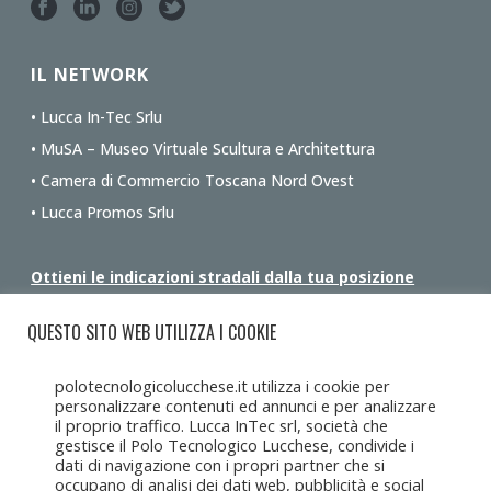
Eureka Srl
IL NETWORK
Eureka Srl
• Lucca In-Tec Srlu
Eureka Srl
• MuSA – Museo Virtuale Scultura e Architettura
• Camera di Commercio Toscana Nord Ovest
Fuzzy Marketing Srl
• Lucca Promos Srlu
Fuzzy Marketing Srl
Ottieni le indicazioni stradali dalla tua posizione
Fuzzy Marketing Srl
QUESTO SITO WEB UTILIZZA I COOKIE
Fuzzy Marketing Srl
polotecnologicolucchese.it utilizza i cookie per
personalizzare contenuti ed annunci e per analizzare
Fuzzy Marketing Srl
il proprio traffico. Lucca InTec srl, società che
gestisce il Polo Tecnologico Lucchese, condivide i
dati di navigazione con i propri partner che si
Fuzzy Marketing Srl
occupano di analisi dei dati web, pubblicità e social