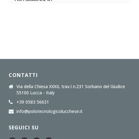
Clip Comunicare Srl
Demcode Srl
Demcode Srls
Demcode Srls
Demcode Srls
CONTATTI
Demcode Srls
Via della Chiesa XXXII, trav.I n.231 Sorbano del Giudice
55100 Lucca - Italy
ElleFree Srl
+39 0583 56631
info@polotecnologicolucchese.it
ElleFree Srl
SEGUICI SU
Eureka Magazzino