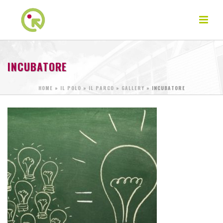
INCUBATORE
HOME
»
IL POLO
»
IL PARCO
»
GALLERY
»
INCUBATORE