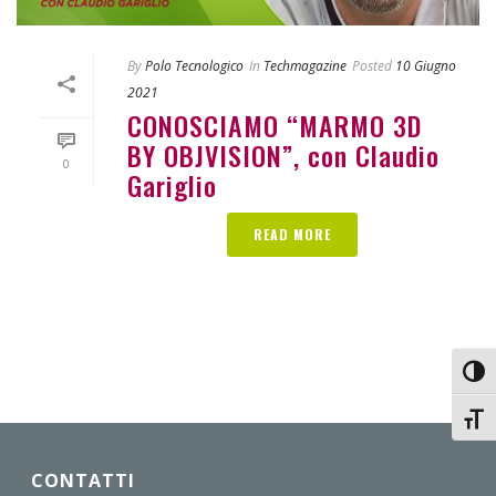
By
Polo Tecnologico
In
Techmagazine
Posted
10 Giugno
2021
CONOSCIAMO “MARMO 3D
BY OBJVISION”, con Claudio
0
Gariglio
READ MORE
Attiv
Attiv
CONTATTI