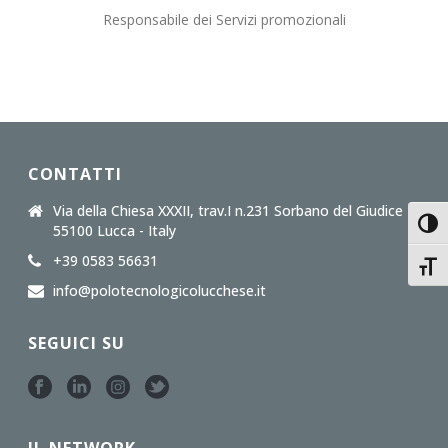
Responsabile dei Servizi promozionali
CONTATTI
Via della Chiesa XXXII, trav.I n.231 Sorbano del Giudice
Attiv
55100 Lucca - Italy
+39 0583 56631
Attiv
info@polotecnologicolucchese.it
SEGUICI SU