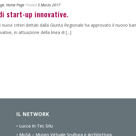
age
,
Home Page
Posted
3 Marzo 2017
di start-up innovative.
ovi criteri dettati dalla Giunta Regionale ha approvato il nuovo ban
tive, in attuazione della linea di [...]
IL NETWORK
• Lucca In-Tec Srlu
• MuSA – Museo Virtuale Scultura e Architettura