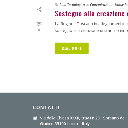
By
Polo Tecnologico
In
Comunicazione
,
Home P
Sostegno alla creazione 
La Regione Toscana in adeguamento ai nu
0
sostegno alla creazione di start-up innova
READ MORE
CONTATTI
Via della Chiesa XXXII, trav.I n.231 Sorbano del
Giudice 55100 Lucca - Italy