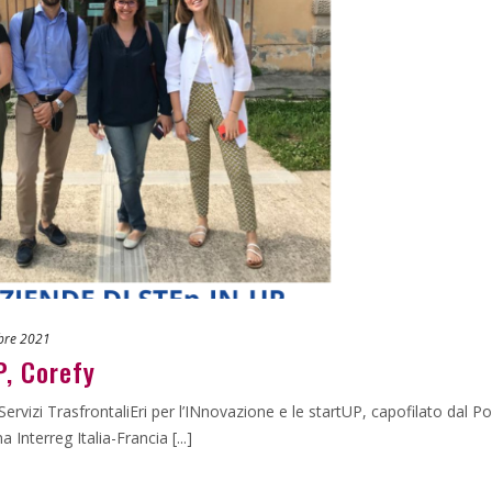
bre 2021
P, Corefy
rvizi TrasfrontaliEri per l’INnovazione e le startUP, capofilato dal P
nterreg Italia-Francia [...]