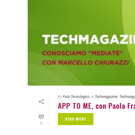
By
Polo Tecnologico
In
Techmagazine
,
Techmaga
APP TO ME, con Paola Fr
READ MORE
0