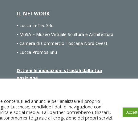
IL NETWORK
• Lucca In-Tec Srlu
• MuSA – Museo Virtuale Scultura e Architettura
• Camera di Commercio Toscana Nord Ovest
• Lucca Promos Srlu
Ottieni le indicazioni stradali dalla tua
posizione
re contenuti ed annunci e per analizzare il proprio
ogico Lucchese, condivide i dati di navigazione con i
ucca Intec s.r.l.u
c/o CCIAA Toscana Nord Ovest, Corte Campana 10, 55100
cità e social media. Tali partner potrebbero utilizzarli,
Accett
autonomamente grazie all'erogazione dei propri servizi.