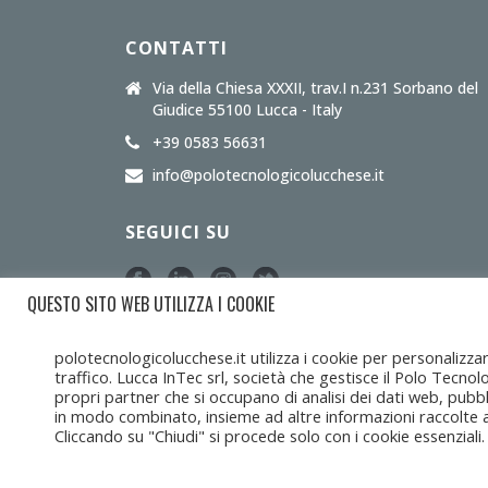
CONTATTI
Via della Chiesa XXXII, trav.I n.231 Sorbano del
Giudice 55100 Lucca - Italy
+39 0583 56631
info@polotecnologicolucchese.it
SEGUICI SU
QUESTO SITO WEB UTILIZZA I COOKIE
polotecnologicolucchese.it utilizza i cookie per personalizza
traffico. Lucca InTec srl, società che gestisce il Polo Tecnol
Copyright Lucca Intec © 2017-2025 • Tutti i diritti riservati •
L
propri partner che si occupano di analisi dei dati web, pubbli
in modo combinato, insieme ad altre informazioni raccolte 
Cliccando su "Chiudi" si procede solo con i cookie essenziali.