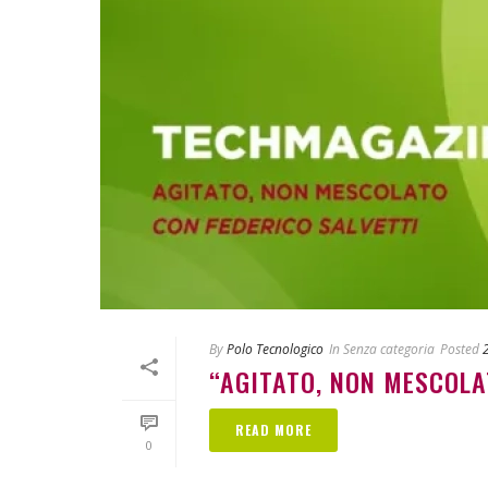
By
Polo Tecnologico
In
Senza categoria
Posted
“AGITATO, NON MESCOLATO
READ MORE
0