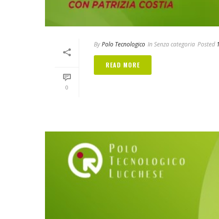
By
Polo Tecnologico
In
Senza categoria
Posted
READ MORE
0