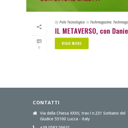
By
Polo Tecnologico
In
Techmagazine
,
Techmaga
IL METAVERSO, con Danie
READ MORE
0
CONTATTI
Via della Chiesa XXXII, trav.I n.231 Sorbano del
Giudice 55100 Lucca - Italy
+39 0583 56631