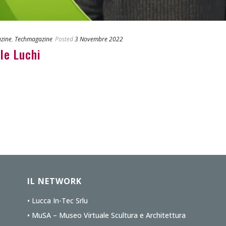
zine
,
Techmagazine
Posted
3 Novembre 2022
le Luchi
IL NETWORK
• Lucca In-Tec Srlu
• MuSA – Museo Virtuale Scultura e Architettura