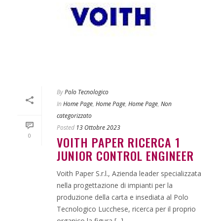
By
Polo Tecnologico
In
Home Page
,
Home Page
,
Home Page
,
Non
categorizzato
Posted
13 Ottobre 2023
0
VOITH PAPER RICERCA 1
JUNIOR CONTROL ENGINEER
Voith Paper S.r.l., Azienda leader specializzata
nella progettazione di impianti per la
produzione della carta e insediata al Polo
Tecnologico Lucchese, ricerca per il proprio
organico la figura [...]