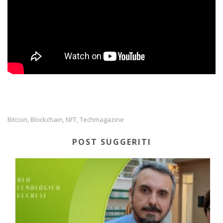
Bitcoin
Blockchain
NFT
Techmagazine
,
,
,
POST SUGGERITI