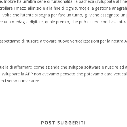
e. Inoltre ha un’altra serie di funzionalità: la bacheca (sviluppata al fi
trollare i mezzi all’inizio e alla fine di ogni turno) e la gestione anagra
ogni volta che l’utente si segna per fare un turno, gli viene assegnato u
e una medaglia digitale, quale premio, che può essere condivisa attrav
spettiamo di riuscire a trovare nuove verticalizzazioni per la nostra AP
 quella di affermarci come azienda che sviluppa software e riuscire 
a sviluppare la APP non avevamo pensato che potevamo dare verticaliz
erci verso nuove aree.
POST SUGGERITI