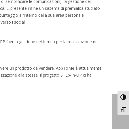
ne di semplificare le comunicazioni); la gestione dei
fica. E’ presente infine un sistema di premialità studiato
n punteggio all’interno della sua area personale.
erso i social.
P (per la gestione dei turni o per la realizzazione dei
ad avere un prodotto da vendere. AppToMe è attualmente
zazione alla stessa. Il progetto STEp-In-UP ci ha
Attiv
Attiv