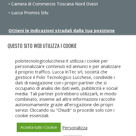
• Camera di Commercio Toscana Nord Ovest
• Lucca Promos Srlu
Ottieni le indicazioni stradali dalla tua posizione
QUESTO SITO WEB UTILIZZA I COOKIE
polotecnologicolucchese.it utilizza i cookie per
personalizzare contenuti ed annunci e per analizzare
il proprio traffico. Lucca InTec srl, società che
gestisce il Polo Tecnologico Lucchese, condivide i
dati di navigazione con i propri partner che si
occupano di analisi dei dati web, pubblicità e social
media. Tali partner potrebbero utilizzarli, in modo
combinato, insieme ad altre informazioni raccolte
autonomamente grazie all'erogazione dei propri
servizi. Cliccando su "Chiudi" si procede solo con i
cookie essenziali.
Personalizza
Accetta tutti i Cookie
Copyright Lucca Intec © 2017-2025 • Tutti i diritti riservati •
Lucca
Intec s.r.l.u
c/o CCIAA Toscana Nord Ovest, Corte Campana 10, 55100