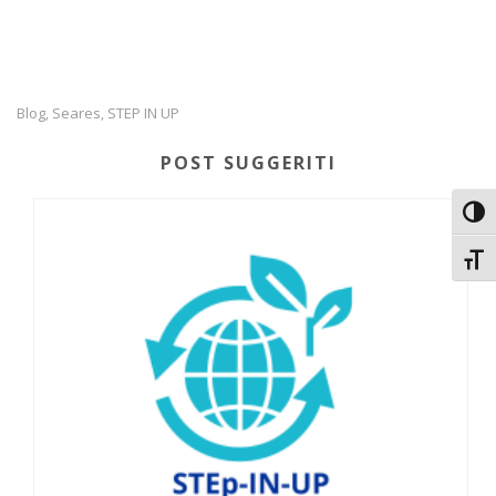
Blog
Seares
STEP IN UP
,
,
POST SUGGERITI
Attiv
Attiv