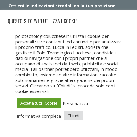
Ottieni le indicazioni stradali dalla tua posizione
QUESTO SITO WEB UTILIZZA I COOKIE
polotecnologicolucchese.it utilizza i cookie per
personalizzare contenuti ed annunci e per analizzare
il proprio traffico. Lucca InTec srl, società che
gestisce il Polo Tecnologico Lucchese, condivide i
dati di navigazione con i propri partner che si
occupano di analisi dei dati web, pubblicità e social
media. Tali partner potrebbero utilizzarli, in modo
combinato, insieme ad altre informazioni raccolte
autonomamente grazie all'erogazione dei propri
servizi. Cliccando su "Chiudi" si procede solo con i
cookie essenziali.
Personalizza
Accetta tutti i Cookie
Copyright Lucca Intec © 2017-2025 • Tutti i diritti riservati •
Lucca
Intec s.r.l.u
c/o CCIAA Toscana Nord Ovest, Corte Campana 10, 55100
Lucca • C.F. e P.IVA 02082650462
Informativa completa
Chiudi
Privacy Policy
Cookie Policy
Sitemap