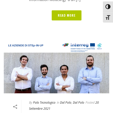
Attiv
READ MORE
Attiv
By
Polo Tecnologico
In
Dal Polo
,
Dal Polo
Posted
20
Settembre 2021