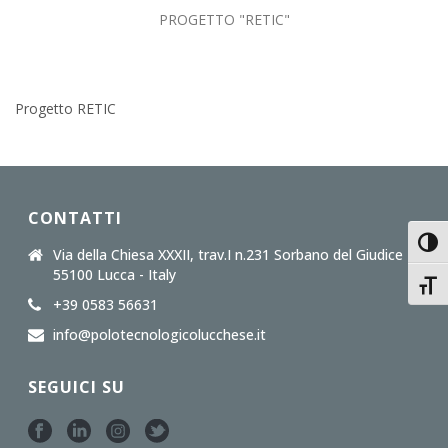
PROGETTO "RETIC"
Progetto RETIC
CONTATTI
Attiv
Via della Chiesa XXXII, trav.I n.231 Sorbano del Giudice
55100 Lucca - Italy
Attiv
+39 0583 56631
info@polotecnologicolucchese.it
SEGUICI SU