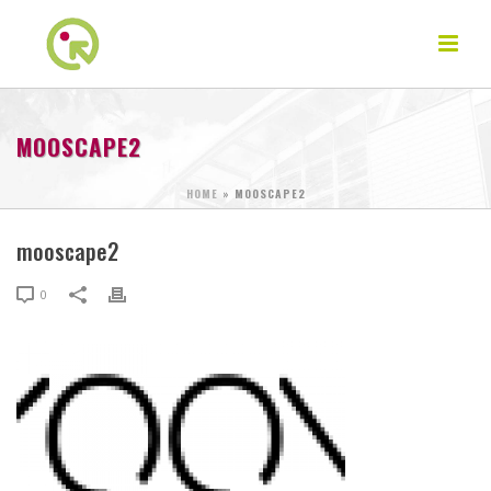
MOOSCAPE2
HOME
»
MOOSCAPE2
mooscape2
0