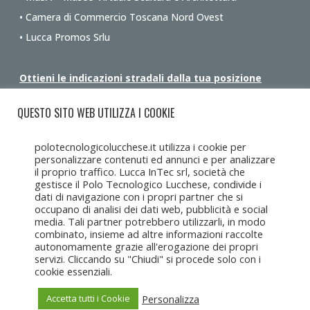
• Camera di Commercio Toscana Nord Ovest
• Lucca Promos Srlu
Ottieni le indicazioni stradali dalla tua posizione
QUESTO SITO WEB UTILIZZA I COOKIE
polotecnologicolucchese.it utilizza i cookie per
personalizzare contenuti ed annunci e per analizzare
il proprio traffico. Lucca InTec srl, società che
gestisce il Polo Tecnologico Lucchese, condivide i
dati di navigazione con i propri partner che si
occupano di analisi dei dati web, pubblicità e social
media. Tali partner potrebbero utilizzarli, in modo
combinato, insieme ad altre informazioni raccolte
autonomamente grazie all'erogazione dei propri
servizi. Cliccando su "Chiudi" si procede solo con i
cookie essenziali.
Personalizza
Accetta tutti i Cookie
Copyright Lucca Intec © 2017-2025 • Tutti i diritti riservati •
Lucca
Intec s.r.l.u
c/o CCIAA Toscana Nord Ovest, Corte Campana 10, 55100