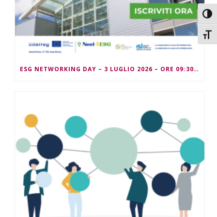
Attiv
Attiv
ESG NETWORKING DAY – 3 LUGLIO 2026 – ORE 09:30/13:00