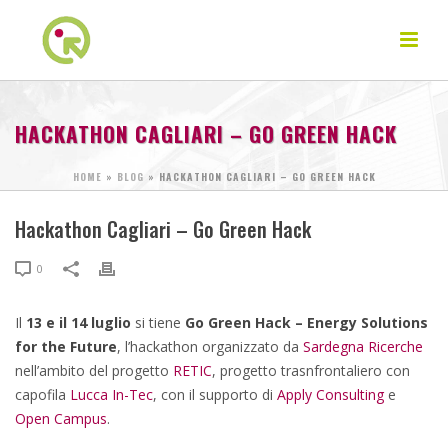
HACKATHON CAGLIARI – GO GREEN HACK
HOME
»
BLOG
»
HACKATHON CAGLIARI – GO GREEN HACK
Hackathon Cagliari – Go Green Hack
0
Il
13 e il 14 luglio
si tiene
Go Green Hack – Energy Solutions
for the Future
, l’hackathon organizzato da
Sardegna Ricerche
nell’ambito del progetto
RETIC
, progetto trasnfrontaliero con
capofila
Lucca In-Tec
, con il supporto di
Apply Consulting
e
Open Campus
.