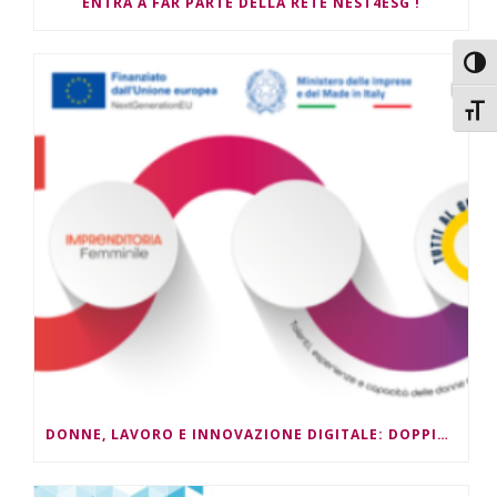
ENTRA A FAR PARTE DELLA RETE NEST4ESG !
Attiv
Attiv
DONNE, LAVORO E INNOVAZIONE DIGITALE: DOPPIO APPUNTAMENTO