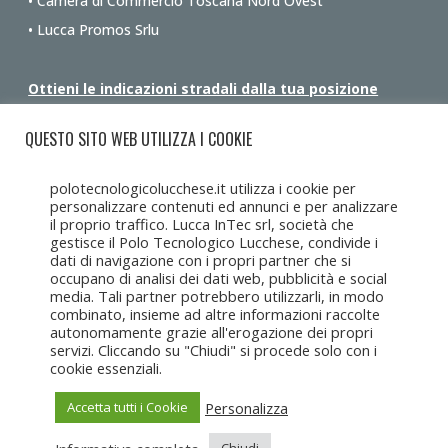
• Camera di Commercio Toscana Nord Ovest
• Lucca Promos Srlu
Ottieni le indicazioni stradali dalla tua posizione
QUESTO SITO WEB UTILIZZA I COOKIE
polotecnologicolucchese.it utilizza i cookie per
personalizzare contenuti ed annunci e per analizzare
il proprio traffico. Lucca InTec srl, società che
gestisce il Polo Tecnologico Lucchese, condivide i
dati di navigazione con i propri partner che si
occupano di analisi dei dati web, pubblicità e social
media. Tali partner potrebbero utilizzarli, in modo
combinato, insieme ad altre informazioni raccolte
autonomamente grazie all'erogazione dei propri
servizi. Cliccando su "Chiudi" si procede solo con i
cookie essenziali.
Personalizza
Accetta tutti i Cookie
Copyright Lucca Intec © 2017-2025 • Tutti i diritti riservati •
Lucca
Intec s.r.l.u
c/o CCIAA Toscana Nord Ovest, Corte Campana 10, 55100
Lucca • C.F. e P.IVA 02082650462