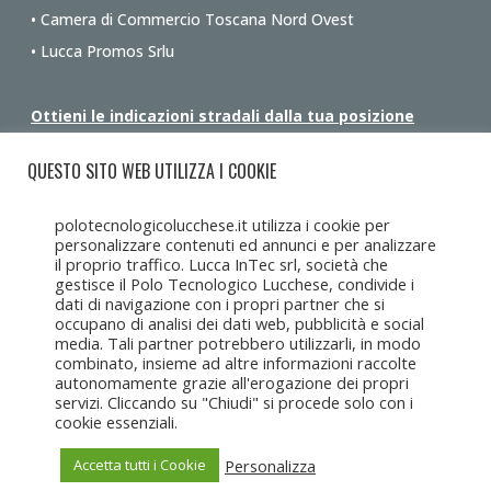
• Camera di Commercio Toscana Nord Ovest
• Lucca Promos Srlu
Ottieni le indicazioni stradali dalla tua posizione
QUESTO SITO WEB UTILIZZA I COOKIE
polotecnologicolucchese.it utilizza i cookie per
personalizzare contenuti ed annunci e per analizzare
il proprio traffico. Lucca InTec srl, società che
gestisce il Polo Tecnologico Lucchese, condivide i
dati di navigazione con i propri partner che si
occupano di analisi dei dati web, pubblicità e social
media. Tali partner potrebbero utilizzarli, in modo
combinato, insieme ad altre informazioni raccolte
autonomamente grazie all'erogazione dei propri
servizi. Cliccando su "Chiudi" si procede solo con i
cookie essenziali.
Personalizza
Accetta tutti i Cookie
Copyright Lucca Intec © 2017-2025 • Tutti i diritti riservati •
Lucca
Intec s.r.l.u
c/o CCIAA Toscana Nord Ovest, Corte Campana 10, 55100