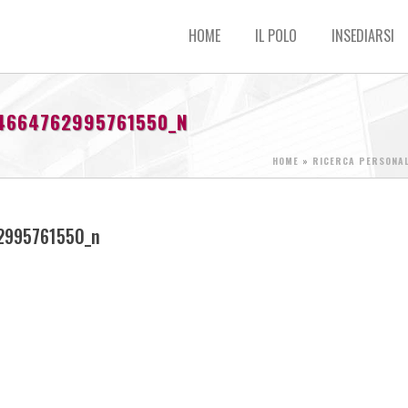
HOME
IL POLO
INSEDIARSI
4664762995761550_N
HOME
»
RICERCA PERSONA
2995761550_n