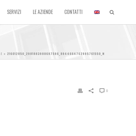
SERVIZI
LE AZIENDE
CONTATTI
LE
»
216012850_2981883988697596_8944664762995761550_N
0