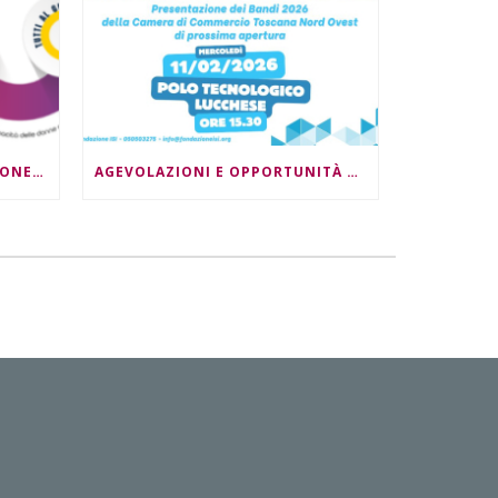
DONNE, LAVORO E INNOVAZIONE DIGITALE: DOPPIO APPUNTAMENTO
AGEVOLAZIONI E OPPORTUNITÀ PER LE IMPRESE