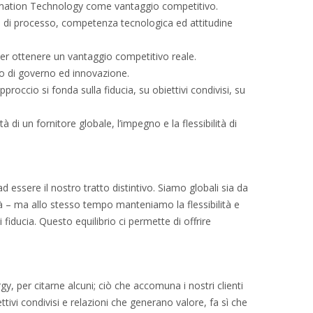
nformation Technology come vantaggio competitivo.
a di processo, competenza tecnologica ed attitudine
 per ottenere un vantaggio competitivo reale.
rio di governo ed innovazione.
pproccio si fonda sulla fiducia, su obiettivi condivisi, su
à di un fornitore globale, l’impegno e la flessibilità di
 essere il nostro tratto distintivo. Siamo globali sia da
sità – ma allo stesso tempo manteniamo la flessibilità e
fiducia. Questo equilibrio ci permette di offrire
gy, per citarne alcuni; ciò che accomuna i nostri clienti
tivi condivisi e relazioni che generano valore, fa sì che