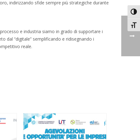
a loro, indirizzando sfide sempre più strategiche durante
Attiv
Attiv
 processo e industria siamo in grado di supportare i
eto dal “digitale” semplificando e ridisegnando i
ompetitivo reale.