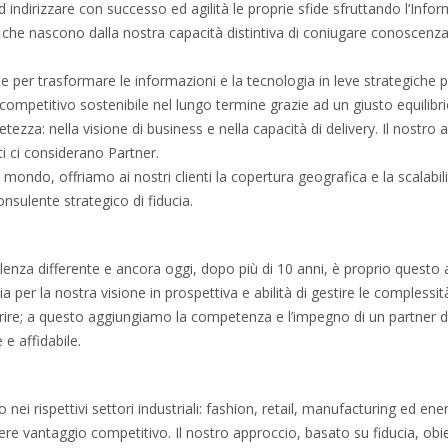
ad indirizzare con successo ed agilità le proprie sfide sfruttando l’I
T che nascono dalla nostra capacità distintiva di coniugare conoscenz
te per trasformare le informazioni e la tecnologia in leve strategiche
o competitivo sostenibile nel lungo termine grazie ad un giusto equilib
tezza: nella visione di business e nella capacità di delivery. Il nostro a
ti ci considerano Partner.
il mondo, offriamo ai nostri clienti la copertura geografica e la scalabilit
nsulente strategico di fiducia.
lenza differente e ancora oggi, dopo più di 10 anni, è proprio questo ad
sia per la nostra visione in prospettiva e abilità di gestire le comples
frire; a questo aggiungiamo la competenza e l’impegno di un partner di 
 e affidabile.
i rispettivi settori industriali: fashion, retail, manufacturing ed ener
ere vantaggio competitivo. Il nostro approccio, basato su fiducia, obiet