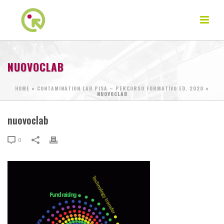
NUOVOCLAB
HOME
»
CONTAMINATION LAB PISA – PERCORSO FORMATIVO ED. 2020
»
NUOVOCLAB
nuovoclab
0