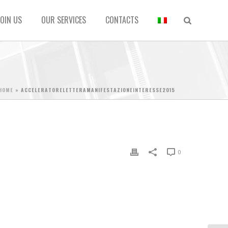
JOIN US
OUR SERVICES
CONTACTS
HOME
»
ACCELERATORELETTERAMANIFESTAZIONEINTERESSE2015
0