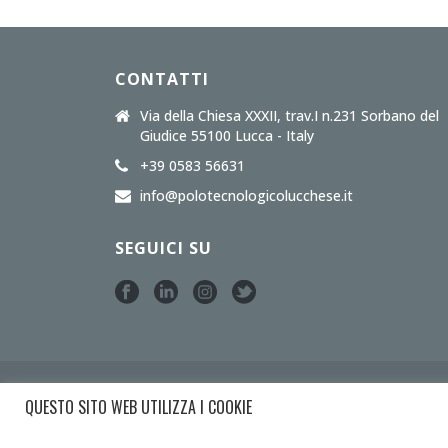
CONTATTI
Via della Chiesa XXXII, trav.I n.231 Sorbano del
Giudice 55100 Lucca - Italy
+39 0583 56631
info@polotecnologicolucchese.it
SEGUICI SU
Copyright Lucca Intec © 2017-2025 • Tutti i diritti riservati •
L
QUESTO SITO WEB UTILIZZA I COOKIE