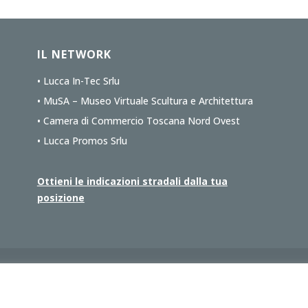
IL NETWORK
• Lucca In-Tec Srlu
• MuSA – Museo Virtuale Scultura e Architettura
• Camera di Commercio Toscana Nord Ovest
• Lucca Promos Srlu
Ottieni le indicazioni stradali dalla tua
posizione
ucca Intec s.r.l.u
c/o CCIAA Toscana Nord Ovest, Corte Campana 10, 55100