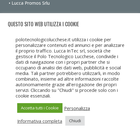
• Lucca Promos Srlu
Ottieni le indicazioni stradali dalla tua posizione
QUESTO SITO WEB UTILIZZA I COOKIE
polotecnologicolucchese.it utilizza i cookie per
personalizzare contenuti ed annunci e per analizzare
il proprio traffico. Lucca InTec srl, società che
gestisce il Polo Tecnologico Lucchese, condivide i
dati di navigazione con i propri partner che si
occupano di analisi dei dati web, pubblicità e social
media. Tali partner potrebbero utilizzarli, in modo
combinato, insieme ad altre informazioni raccolte
autonomamente grazie all'erogazione dei propri
servizi. Cliccando su "Chiudi" si procede solo con i
cookie essenziali.
Personalizza
Accetta tutti i Cookie
Informativa completa
Chiudi
Copyright Lucca Intec © 2017-2025 • Tutti i diritti riservati •
Lucca
Intec s.r.l.u
c/o CCIAA Toscana Nord Ovest, Corte Campana 10, 55100
Lucca • C.F. e P.IVA 02082650462
Sitemap