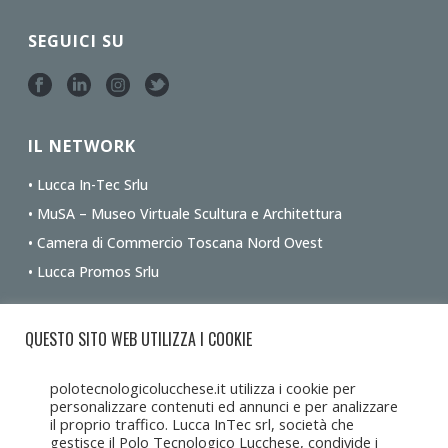
SEGUICI SU
IL NETWORK
• Lucca In-Tec Srlu
• MuSA – Museo Virtuale Scultura e Architettura
• Camera di Commercio Toscana Nord Ovest
• Lucca Promos Srlu
Ottieni le indicazioni stradali dalla tua posizione
QUESTO SITO WEB UTILIZZA I COOKIE
polotecnologicolucchese.it utilizza i cookie per
personalizzare contenuti ed annunci e per analizzare
il proprio traffico. Lucca InTec srl, società che
gestisce il Polo Tecnologico Lucchese, condivide i