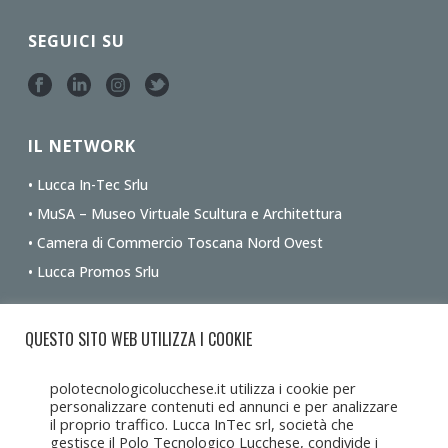
SEGUICI SU
IL NETWORK
• Lucca In-Tec Srlu
• MuSA – Museo Virtuale Scultura e Architettura
• Camera di Commercio Toscana Nord Ovest
• Lucca Promos Srlu
Ottieni le indicazioni stradali dalla tua posizione
QUESTO SITO WEB UTILIZZA I COOKIE
polotecnologicolucchese.it utilizza i cookie per
personalizzare contenuti ed annunci e per analizzare
il proprio traffico. Lucca InTec srl, società che
gestisce il Polo Tecnologico Lucchese, condivide i