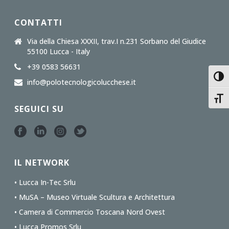
CONTATTI
Via della Chiesa XXXII, trav.I n.231 Sorbano del Giudice
55100 Lucca - Italy
+39 0583 56631
Toggl
info@polotecnologicolucchese.it
Toggl
SEGUICI SU
IL NETWORK
• Lucca In-Tec Srlu
• MuSA – Museo Virtuale Scultura e Architettura
• Camera di Commercio Toscana Nord Ovest
• Lucca Promos Srlu