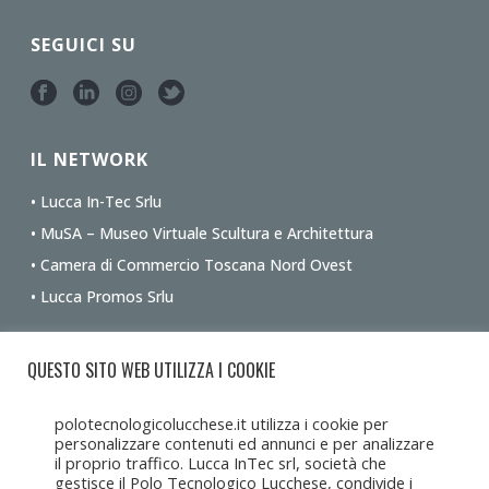
SEGUICI SU
IL NETWORK
• Lucca In-Tec Srlu
• MuSA – Museo Virtuale Scultura e Architettura
• Camera di Commercio Toscana Nord Ovest
• Lucca Promos Srlu
Ottieni le indicazioni stradali dalla tua posizione
QUESTO SITO WEB UTILIZZA I COOKIE
polotecnologicolucchese.it utilizza i cookie per
personalizzare contenuti ed annunci e per analizzare
il proprio traffico. Lucca InTec srl, società che
gestisce il Polo Tecnologico Lucchese, condivide i