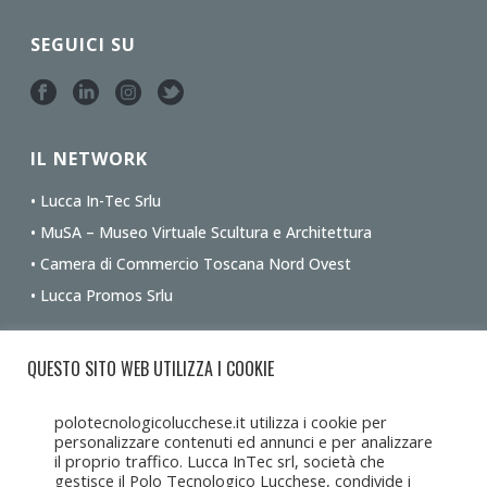
SEGUICI SU
IL NETWORK
• Lucca In-Tec Srlu
• MuSA – Museo Virtuale Scultura e Architettura
• Camera di Commercio Toscana Nord Ovest
• Lucca Promos Srlu
Ottieni le indicazioni stradali dalla tua posizione
QUESTO SITO WEB UTILIZZA I COOKIE
polotecnologicolucchese.it utilizza i cookie per
personalizzare contenuti ed annunci e per analizzare
il proprio traffico. Lucca InTec srl, società che
gestisce il Polo Tecnologico Lucchese, condivide i