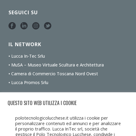
SEGUICI SU
IL NETWORK
• Lucca In-Tec Srlu
• MuSA – Museo Virtuale Scultura e Architettura
• Camera di Commercio Toscana Nord Ovest
• Lucca Promos Srlu
Ottieni le indicazioni stradali dalla tua posizione
QUESTO SITO WEB UTILIZZA I COOKIE
polotecnologicolucchese.it utilizza i cookie per
personalizzare contenuti ed annunci e per analizzare
il proprio traffico. Lucca InTec srl, società che
gestisce il Polo Tecnologico Lucchese, condivide i