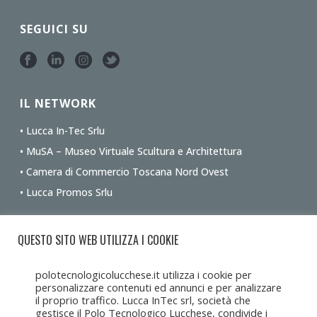
SEGUICI SU
IL NETWORK
• Lucca In-Tec Srlu
• MuSA – Museo Virtuale Scultura e Architettura
• Camera di Commercio Toscana Nord Ovest
• Lucca Promos Srlu
Ottieni le indicazioni stradali dalla tua posizione
QUESTO SITO WEB UTILIZZA I COOKIE
polotecnologicolucchese.it utilizza i cookie per
personalizzare contenuti ed annunci e per analizzare
il proprio traffico. Lucca InTec srl, società che
gestisce il Polo Tecnologico Lucchese, condivide i