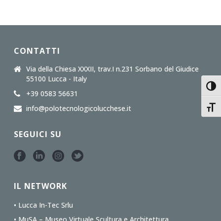
CONTATTI
Via della Chiesa XXXII, trav.I n.231 Sorbano del Giudice
55100 Lucca - Italy
Toggl
+39 0583 56631
info@polotecnologicolucchese.it
Toggl
SEGUICI SU
IL NETWORK
• Lucca In-Tec Srlu
• MuSA – Museo Virtuale Scultura e Architettura