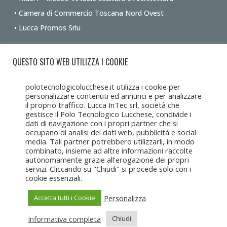
• Camera di Commercio Toscana Nord Ovest
• Lucca Promos Srlu
Ottieni le indicazioni stradali dalla tua posizione
QUESTO SITO WEB UTILIZZA I COOKIE
polotecnologicolucchese.it utilizza i cookie per
personalizzare contenuti ed annunci e per analizzare
il proprio traffico. Lucca InTec srl, società che
gestisce il Polo Tecnologico Lucchese, condivide i
dati di navigazione con i propri partner che si
occupano di analisi dei dati web, pubblicità e social
media. Tali partner potrebbero utilizzarli, in modo
combinato, insieme ad altre informazioni raccolte
autonomamente grazie all'erogazione dei propri
servizi. Cliccando su "Chiudi" si procede solo con i
cookie essenziali.
Personalizza
Accetta tutti i Cookie
Informativa completa
Chiudi
Copyright Lucca Intec © 2017-2025 • Tutti i diritti riservati •
Lucca
Intec s.r.l.u
c/o CCIAA Toscana Nord Ovest, Corte Campana 10, 55100