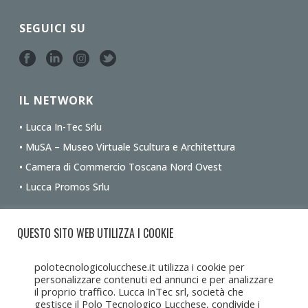
SEGUICI SU
IL NETWORK
• Lucca In-Tec Srlu
• MuSA – Museo Virtuale Scultura e Architettura
• Camera di Commercio Toscana Nord Ovest
• Lucca Promos Srlu
Ottieni le indicazioni stradali dalla tua posizione
QUESTO SITO WEB UTILIZZA I COOKIE
polotecnologicolucchese.it utilizza i cookie per
personalizzare contenuti ed annunci e per analizzare
il proprio traffico. Lucca InTec srl, società che
gestisce il Polo Tecnologico Lucchese, condivide i