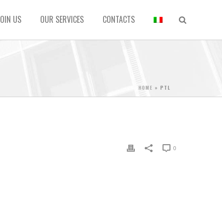
JOIN US
OUR SERVICES
CONTACTS
HOME
»
PTL
0