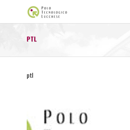
PTL
ptl