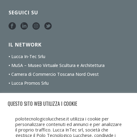
SEGUICI SU
IL NETWORK
• Lucca In-Tec Srlu
• MuSA – Museo Virtuale Scultura e Architettura
• Camera di Commercio Toscana Nord Ovest
• Lucca Promos Srlu
Ottieni le indicazioni stradali dalla tua posizione
QUESTO SITO WEB UTILIZZA I COOKIE
polotecnologicolucchese.it utilizza i cookie per
personalizzare contenuti ed annunci e per analizzare
il proprio traffico. Lucca InTec srl, società che
gestisce il Polo Tecnologico Lucchese, condivide i