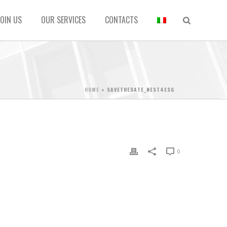
JOIN US
OUR SERVICES
CONTACTS
HOME
»
SAVETHEDATE_NEST4ESG
0