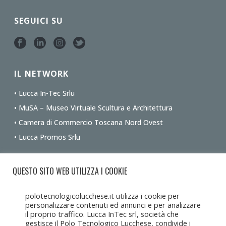
SEGUICI SU
IL NETWORK
• Lucca In-Tec Srlu
• MuSA – Museo Virtuale Scultura e Architettura
• Camera di Commercio Toscana Nord Ovest
• Lucca Promos Srlu
Ottieni le indicazioni stradali dalla tua posizione
QUESTO SITO WEB UTILIZZA I COOKIE
polotecnologicolucchese.it utilizza i cookie per
personalizzare contenuti ed annunci e per analizzare
il proprio traffico. Lucca InTec srl, società che
gestisce il Polo Tecnologico Lucchese, condivide i