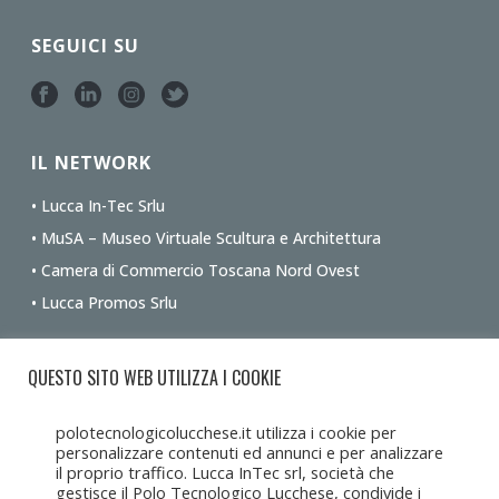
SEGUICI SU
IL NETWORK
• Lucca In-Tec Srlu
• MuSA – Museo Virtuale Scultura e Architettura
• Camera di Commercio Toscana Nord Ovest
• Lucca Promos Srlu
Ottieni le indicazioni stradali dalla tua posizione
QUESTO SITO WEB UTILIZZA I COOKIE
polotecnologicolucchese.it utilizza i cookie per
personalizzare contenuti ed annunci e per analizzare
il proprio traffico. Lucca InTec srl, società che
gestisce il Polo Tecnologico Lucchese, condivide i