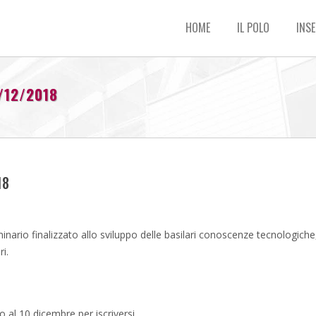
HOME
IL POLO
INSE
/12/2018
18
inario finalizzato allo sviluppo delle basilari conoscenze tecnologic
ri.
al 10 dicembre per iscriversi.